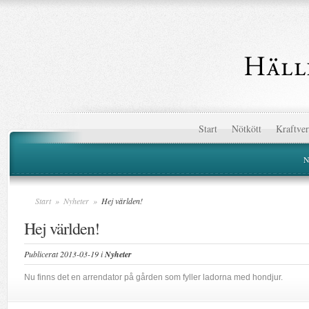
Start
Nötkött
Kraftve
N
Start
»
Nyheter
»
Hej världen!
Hej världen!
Publicerat 2013-03-19 i
Nyheter
Nu finns det en arrendator på gården som fyller ladorna med hondjur.